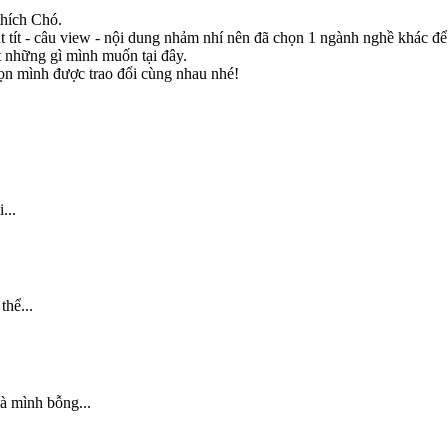
thích Chó.
ật tít - câu view - nội dung nhảm nhí nên đã chọn 1 ngành nghề khác 
t những gì mình muốn tại đây.
ọn mình được trao đổi cùng nhau nhé!
...
thể...
à mình bỗng...