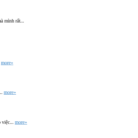
 mình rất...
.
more»
..
more»
 việc...
more»