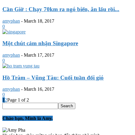
Cần Giờ : Chạy 70km ra ngó biển, ăn lẩu rồi...
amyphan
-
March 18, 2017
0
Một chút cảm nhận Singapore
amyphan
-
March 17, 2017
0
Hồ Tràm – Vũng Tàu: Cuối tuần đổi gió
amyphan
-
March 16, 2017
0
1
2
Page 1 of 2
Chào bạn, Mình là Amy.