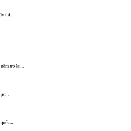
y thì...
ăm trở lại...
ực...
quốc...