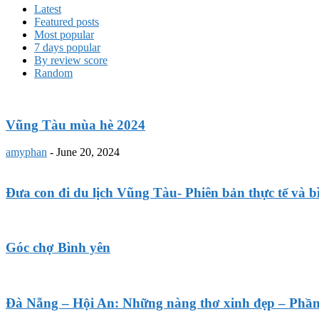
Latest
Featured posts
Most popular
7 days popular
By review score
Random
Vũng Tàu mùa hè 2024
amyphan
-
June 20, 2024
Đưa con đi du lịch Vũng Tàu- Phiên bản thực tế và 
Góc chợ Bình yên
Đà Nẵng – Hội An: Những nàng thơ xinh đẹp – Phần