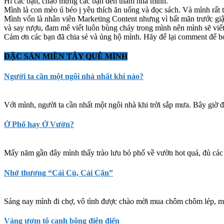
Hi các bạn, chào mừng các bạn đến thăm nhà mình.
Mình là con mèo ú béo ị yêu thích ăn uống và đọc sách. Và mình rất 
Mình vốn là nhân viên Marketing Content nhưng vì bất mãn trước gi
và say rượu, đam mê viết luôn bùng cháy trong mình nên mình sẽ viế
Cảm ơn các bạn đã chia sẻ và ủng hộ mình. Hãy để lại comment để b
ĐẶC SẢN MIỀN TÂY QUÊ MÌNH
Người ta cần một ngôi nhà nhất khi nào?
Với mình, người ta cần nhất một ngôi nhà khi trời sắp mưa. Bây giờ đi
Ở Phố hay Ở Vườn?
Mấy năm gần đây mình thấy trào lưu bỏ phố về vườn hot quá, đủ các 
Nhớ thương “Cái Cù, Cái Cặn”
Sáng nay mình đi chợ, vô tình được chào mời mua chôm chôm lép, m
Vàng ươm tô canh bông điên điển