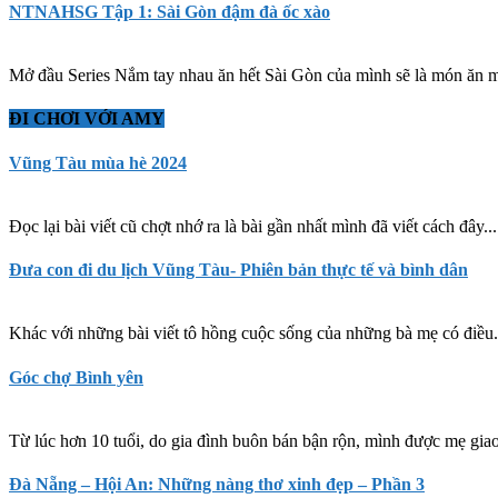
NTNAHSG Tập 1: Sài Gòn đậm đà ốc xào
Mở đầu Series Nắm tay nhau ăn hết Sài Gòn của mình sẽ là món ăn mà
ĐI CHƠI VỚI AMY
Vũng Tàu mùa hè 2024
Đọc lại bài viết cũ chợt nhớ ra là bài gần nhất mình đã viết cách đây..
Đưa con đi du lịch Vũng Tàu- Phiên bản thực tế và bình dân
Khác với những bài viết tô hồng cuộc sống của những bà mẹ có điều.
Góc chợ Bình yên
Từ lúc hơn 10 tuổi, do gia đình buôn bán bận rộn, mình được mẹ giao
Đà Nẵng – Hội An: Những nàng thơ xinh đẹp – Phần 3