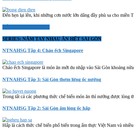
Đến hẹn lại lên, khi những cơn nước lớn dâng đầy phù sa cho miền Tâ
TÂM SỰ CÙNG AMY
SERIES: NẮM TAY NHAU ĂN HẾT SÀI GÒN
NTNAHSG Tập 4: Cháo ếch Singapore
Cháo ếch Singapore là món ăn mới du nhập vào Sài Gòn khoảng nửa n
NTNAHSG Tập 3: Sài Gòn thơm lừng ốc nướng
Trong tất cả các phương thức chế biến món ăn thì nướng được lòng th
NTNAHSG Tập 2: Sài Gòn ấm lòng ốc hấp
Hấp là cách thức chế biến phổ biến trong ẩm thực Việt Nam và nhiều 