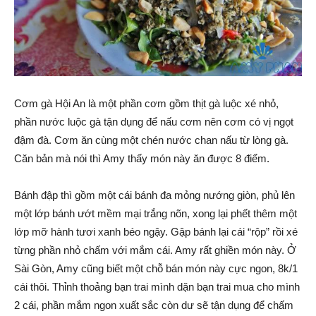
Cơm gà Hội An là một phần cơm gồm thịt gà luộc xé nhỏ,
phần nước luộc gà tận dụng để nấu cơm nên cơm có vị ngọt
đậm đà. Cơm ăn cùng một chén nước chan nấu từ lòng gà.
Căn bản mà nói thì Amy thấy món này ăn được 8 điểm.
Bánh đập thì gồm một cái bánh đa mỏng nướng giòn, phủ lên
một lớp bánh ướt mềm mại trắng nõn, xong lại phết thêm một
lớp mỡ hành tươi xanh béo ngậy. Gập bánh lại cái “rộp” rồi xé
từng phần nhỏ chấm với mắm cái. Amy rất ghiền món này. Ở
Sài Gòn, Amy cũng biết một chỗ bán món này cực ngon, 8k/1
cái thôi. Thỉnh thoảng bạn trai mình dặn bạn trai mua cho mình
2 cái, phần mắm ngon xuất sắc còn dư sẽ tận dụng để chấm