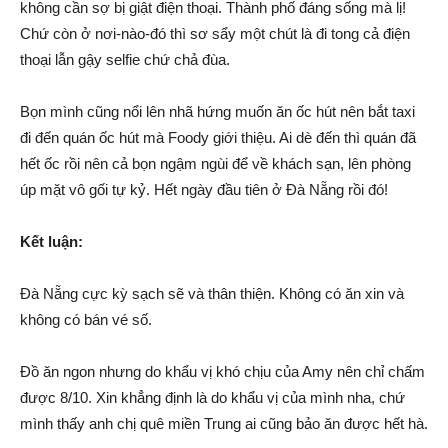
không cần sợ bị giật điện thoại. Thành phố đáng sống mà lị!
Chứ còn ở nơi-nào-đó thì sơ sẩy một chút là đi tong cả điện
thoại lẫn gậy selfie chứ chả đùa.
Bọn mình cũng nổi lên nhã hứng muốn ăn ốc hút nên bắt taxi
đi đến quán ốc hút mà Foody giới thiệu. Ai dè đến thì quán đã
hết ốc rồi nên cả bọn ngậm ngùi để về khách sạn, lên phòng
úp mặt vô gối tự kỷ. Hết ngày đầu tiên ở Đà Nẵng rồi đó!
Kết luận:
Đà Nẵng cực kỳ sạch sẽ và thân thiện. Không có ăn xin và
không có bán vé số.
Đồ ăn ngon nhưng do khẩu vị khó chịu của Amy nên chỉ chấm
được 8/10. Xin khẳng định là do khẩu vị của mình nha, chứ
mình thấy anh chị quê miền Trung ai cũng bảo ăn được hết hà.