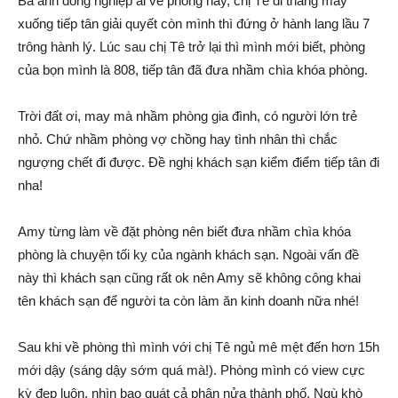
Ba anh đồng nghiệp ai về phòng nấy, chị Tê đi thang máy
xuống tiếp tân giải quyết còn mình thì đứng ở hành lang lầu 7
trông hành lý. Lúc sau chị Tê trở lại thì mình mới biết, phòng
của bọn mình là 808, tiếp tân đã đưa nhầm chìa khóa phòng.
Trời đất ơi, may mà nhầm phòng gia đình, có người lớn trẻ
nhỏ. Chứ nhầm phòng vợ chồng hay tình nhân thì chắc
ngượng chết đi được. Đề nghị khách sạn kiểm điểm tiếp tân đi
nha!
Amy từng làm về đặt phòng nên biết đưa nhầm chìa khóa
phòng là chuyện tối kỵ của ngành khách sạn. Ngoài vấn đề
này thì khách sạn cũng rất ok nên Amy sẽ không công khai
tên khách sạn để người ta còn làm ăn kinh doanh nữa nhé!
Sau khi về phòng thì mình với chị Tê ngủ mê mệt đến hơn 15h
mới dậy (sáng dậy sớm quá mà!). Phòng mình có view cực
kỳ đẹp luôn, nhìn bao quát cả phân nửa thành phố. Ngù khò