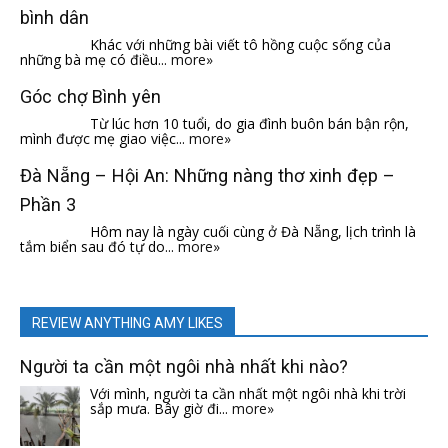
bình dân
Khác với những bài viết tô hồng cuộc sống của
những bà mẹ có điều...
more»
Góc chợ Bình yên
Từ lúc hơn 10 tuổi, do gia đình buôn bán bận rộn,
mình được mẹ giao việc...
more»
Đà Nẵng – Hội An: Những nàng thơ xinh đẹp –
Phần 3
Hôm nay là ngày cuối cùng ở Đà Nẵng, lịch trình là
tắm biển sau đó tự do...
more»
REVIEW ANYTHING AMY LIKES
Người ta cần một ngôi nhà nhất khi nào?
Với mình, người ta cần nhất một ngôi nhà khi trời
sắp mưa. Bây giờ đi...
more»