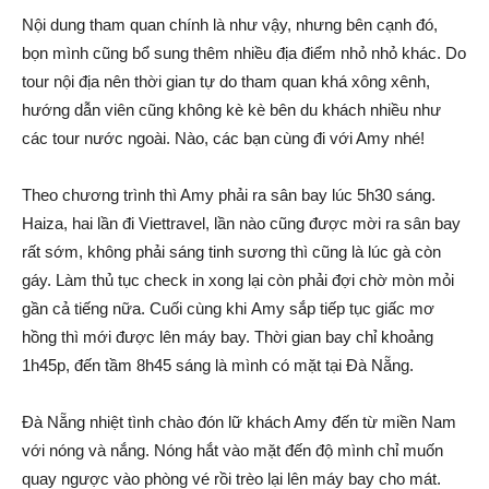
Nội dung tham quan chính là như vậy, nhưng bên cạnh đó,
bọn mình cũng bổ sung thêm nhiều địa điểm nhỏ nhỏ khác. Do
tour nội địa nên thời gian tự do tham quan khá xông xênh,
hướng dẫn viên cũng không kè kè bên du khách nhiều như
các tour nước ngoài. Nào, các bạn cùng đi với Amy nhé!
Theo chương trình thì Amy phải ra sân bay lúc 5h30 sáng.
Haiza, hai lần đi Viettravel, lần nào cũng được mời ra sân bay
rất sớm, không phải sáng tinh sương thì cũng là lúc gà còn
gáy. Làm thủ tục check in xong lại còn phải đợi chờ mòn mỏi
gần cả tiếng nữa. Cuối cùng khi Amy sắp tiếp tục giấc mơ
hồng thì mới được lên máy bay. Thời gian bay chỉ khoảng
1h45p, đến tầm 8h45 sáng là mình có mặt tại Đà Nẵng.
Đà Nẵng nhiệt tình chào đón lữ khách Amy đến từ miền Nam
với nóng và nắng. Nóng hắt vào mặt đến độ mình chỉ muốn
quay ngược vào phòng vé rồi trèo lại lên máy bay cho mát.