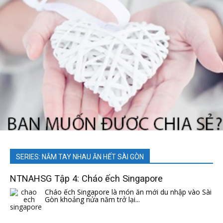
SERIES: NẮM TAY NHAU ĂN HẾT SÀI GÒN
NTNAHSG Tập 4: Cháo ếch Singapore
Cháo ếch Singapore là món ăn mới du nhập vào Sài
Gòn khoảng nửa năm trở lại...