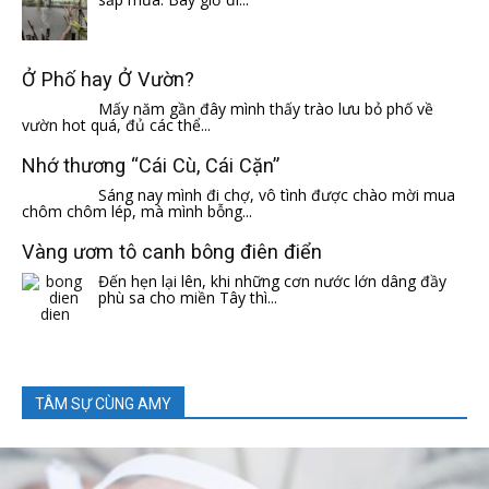
Ở Phố hay Ở Vườn?
Mấy năm gần đây mình thấy trào lưu bỏ phố về
vườn hot quá, đủ các thể...
Nhớ thương “Cái Cù, Cái Cặn”
Sáng nay mình đi chợ, vô tình được chào mời mua
chôm chôm lép, mà mình bỗng...
Vàng ươm tô canh bông điên điển
Đến hẹn lại lên, khi những cơn nước lớn dâng đầy
phù sa cho miền Tây thì...
TÂM SỰ CÙNG AMY