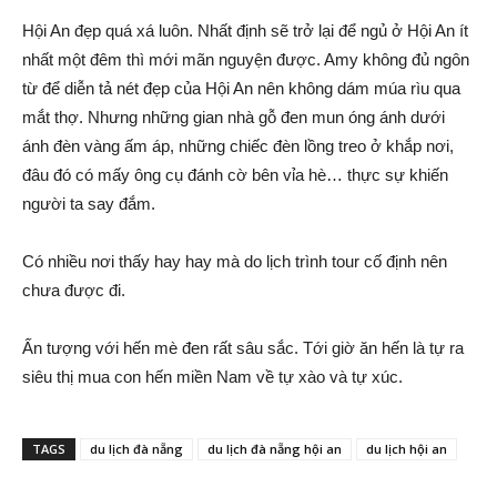
Hội An đẹp quá xá luôn. Nhất định sẽ trở lại để ngủ ở Hội An ít
nhất một đêm thì mới mãn nguyện được. Amy không đủ ngôn
từ để diễn tả nét đẹp của Hội An nên không dám múa rìu qua
mắt thợ. Nhưng những gian nhà gỗ đen mun óng ánh dưới
ánh đèn vàng ấm áp, những chiếc đèn lồng treo ở khắp nơi,
đâu đó có mấy ông cụ đánh cờ bên vỉa hè… thực sự khiến
người ta say đắm.
Có nhiều nơi thấy hay hay mà do lịch trình tour cố định nên
chưa được đi.
Ấn tượng với hến mè đen rất sâu sắc. Tới giờ ăn hến là tự ra
siêu thị mua con hến miền Nam về tự xào và tự xúc.
TAGS
du lịch đà nẵng
du lịch đà nẵng hội an
du lịch hội an