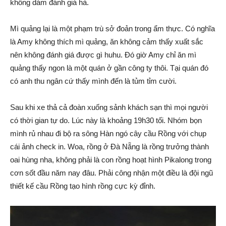
không dám đánh giá hà.
Mì quảng lại là một phạm trù sở đoản trong ẩm thực. Có nghĩa
là Amy không thích mì quảng, ăn không cảm thấy xuất sắc
nên không đánh giá được gì huhu. Đó giờ Amy chỉ ăn mì
quảng thấy ngon là một quán ở gần công ty thôi. Tại quán đó
có anh thu ngân cứ thấy mình đến là tủm tỉm cười.
Sau khi xe thả cả đoàn xuống sảnh khách sạn thì mọi người
có thời gian tự do. Lúc này là khoảng 19h30 tối. Nhóm bọn
mình rủ nhau đi bộ ra sông Hàn ngó cây cầu Rồng với chụp
cái ảnh check in. Woa, rồng ở Đà Nẵng là rồng trưởng thành
oai hùng nha, không phải là con rồng hoạt hình Pikalong trong
cơn sốt đầu năm nay đâu. Phải công nhận một điều là đội ngũ
thiết kế cầu Rồng tạo hình rồng cực kỳ đỉnh.