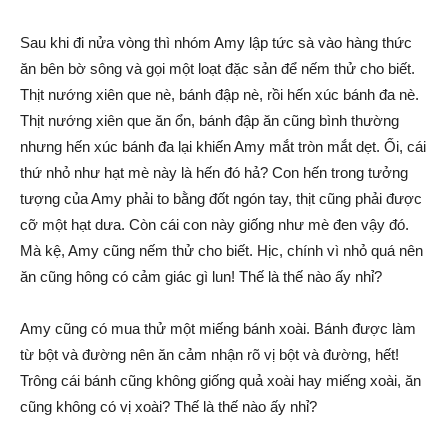
Sau khi đi nửa vòng thì nhóm Amy lập tức sà vào hàng thức
ăn bên bờ sông và gọi một loạt đặc sản để nếm thử cho biết.
Thịt nướng xiên que nè, bánh đập nè, rồi hến xúc bánh đa nè.
Thịt nướng xiên que ăn ổn, bánh đập ăn cũng bình thường
nhưng hến xúc bánh đa lại khiến Amy mắt tròn mắt dẹt. Ối, cái
thứ nhỏ như hạt mè này là hến đó hả? Con hến trong tưởng
tượng của Amy phải to bằng đốt ngón tay, thịt cũng phải được
cỡ một hạt dưa. Còn cái con này giống như mè đen vậy đó.
Mà kệ, Amy cũng nếm thử cho biết. Hịc, chính vì nhỏ quá nên
ăn cũng hông có cảm giác gì lun! Thế là thế nào ấy nhỉ?
Amy cũng có mua thử một miếng bánh xoài. Bánh được làm
từ bột và đường nên ăn cảm nhận rõ vị bột và đường, hết!
Trông cái bánh cũng không giống quả xoài hay miếng xoài, ăn
cũng không có vị xoài? Thế là thế nào ấy nhỉ?