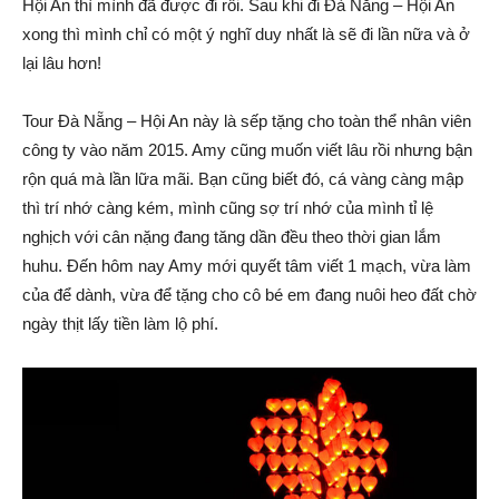
Hội An thì mình đã được đi rồi. Sau khi đi Đà Nẵng – Hội An
xong thì mình chỉ có một ý nghĩ duy nhất là sẽ đi lần nữa và ở
lại lâu hơn!
Tour Đà Nẵng – Hội An này là sếp tặng cho toàn thể nhân viên
công ty vào năm 2015. Amy cũng muốn viết lâu rồi nhưng bận
rộn quá mà lần lữa mãi. Bạn cũng biết đó, cá vàng càng mập
thì trí nhớ càng kém, mình cũng sợ trí nhớ của mình tỉ lệ
nghịch với cân nặng đang tăng dần đều theo thời gian lắm
huhu. Đến hôm nay Amy mới quyết tâm viết 1 mạch, vừa làm
của để dành, vừa để tặng cho cô bé em đang nuôi heo đất chờ
ngày thịt lấy tiền làm lộ phí.