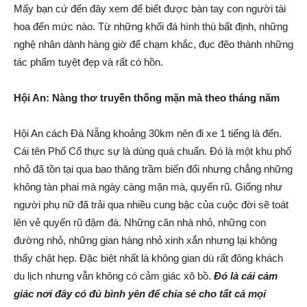
Mấy bạn cứ đến đây xem để biết được bàn tay con người tài
hoa đến mức nào. Từ những khối đá hình thù bất định, những
nghệ nhân dành hàng giờ để chạm khắc, đục đẽo thành những
tác phẩm tuyệt đẹp và rất có hồn.
Hội An: Nàng thơ truyền thống mặn mà theo tháng năm
Hội An cách Đà Nẵng khoảng 30km nên đi xe 1 tiếng là đến.
Cái tên Phố Cổ thực sự là dùng quá chuẩn. Đó là một khu phố
nhỏ đã tồn tại qua bao thăng trầm biến đổi nhưng chẳng những
không tàn phai mà ngày càng mặn mà, quyến rũ. Giống như
người phụ nữ đã trải qua nhiều cung bậc của cuộc đời sẽ toát
lên vẻ quyến rũ đậm đà. Những căn nhà nhỏ, những con
đường nhỏ, những gian hàng nhỏ xinh xắn nhưng lại không
thấy chật hẹp. Đặc biệt nhất là không gian dù rất đông khách
du lịch nhưng vẫn không có cảm giác xô bồ.
Đó là cái cảm
giác nơi đây có đủ bình yên để chia sẻ cho tất cả mọi