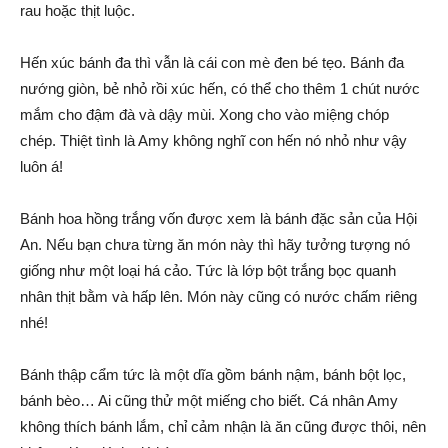
rau hoặc thịt luộc.
Hến xúc bánh đa thì vẫn là cái con mè đen bé tẹo. Bánh đa
nướng giòn, bẻ nhỏ rồi xúc hến, có thể cho thêm 1 chút nước
mắm cho đậm đà và dậy mùi. Xong cho vào miệng chóp
chép. Thiệt tình là Amy không nghĩ con hến nó nhỏ như vậy
luôn á!
Bánh hoa hồng trắng vốn được xem là bánh đặc sản của Hội
An. Nếu bạn chưa từng ăn món này thì hãy tưởng tượng nó
giống như một loại há cảo. Tức là lớp bột trắng bọc quanh
nhân thịt bằm và hấp lên. Món này cũng có nước chấm riêng
nhé!
Bánh thập cẩm tức là một dĩa gồm bánh nậm, bánh bột lọc,
bánh bèo… Ai cũng thử một miếng cho biết. Cá nhân Amy
không thích bánh lắm, chỉ cảm nhận là ăn cũng được thôi, nên