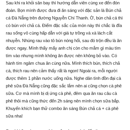
Sau khi ra khỏi sân bay thì hướng dẫn viên cùng xe đến đón
đoàn. Bọn mình được đưa đi ăn sáng với đặc sản là Bún chả
cá Đà Nẵng trên đường Nguyễn Chí Thanh. Ờ, bún chả cá thì
có bún với chả cá. Điểm đặc sắc của món này thì chắc là đĩa
rau sống vô cùng hấp dẫn với giá tự trồng và xà lách cắt
nhuyễn. Nhúng rau vào tô bún nóng hổi, sau đó trộn đều là ăn
được ngay. Mình thấy mấy anh chị còn cho mắm gì màu tím
tím vào nhưng mình không ăn được nên không bỏ vào. Có
hành tím ngâm chua ăn cùng nữa. Mình thích bún, thích chả
cá, thích rau nên cảm thấy rất là ngon! Ngoài ra, mỗi người
được thêm 1 phần nước uống nữa. Nghe dân tình đồn đại cà
phê sữa Đà Nẵng cũng đặc sắc lắm nên ai cũng chọn cà phê
sữa. Cơ mà mình bị dị ứng cà phê, đêm qua ăn rau câu cà
phê thôi mà cũng thức đến 2h sáng nên mình chọn sữa bắp.
Khuyến khích bạn thử combo ăn sáng Bún chả cá + cà phê
sữa nha!