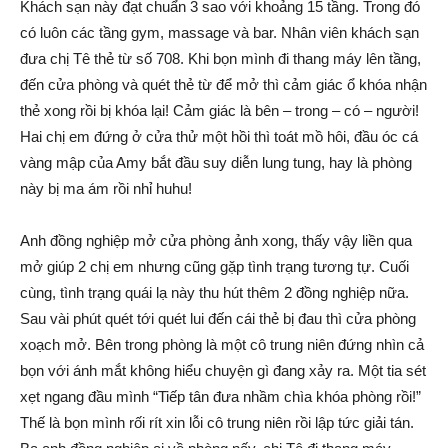
Khách sạn này đạt chuẩn 3 sao với khoảng 15 tầng. Trong đó
có luôn các tầng gym, massage và bar. Nhân viên khách sạn
đưa chị Tê thẻ từ số 708. Khi bọn mình đi thang máy lên tầng,
đến cửa phòng và quét thẻ từ để mở thì cảm giác ổ khóa nhận
thẻ xong rồi bị khóa lại! Cảm giác là bên – trong – có – người!
Hai chị em đứng ở cửa thử một hồi thì toát mồ hôi, đầu óc cá
vàng mập của Amy bắt đầu suy diễn lung tung, hay là phòng
này bị ma ám rồi nhỉ huhu!
Anh đồng nghiệp mở cửa phòng ảnh xong, thấy vậy liền qua
mở giúp 2 chị em nhưng cũng gặp tình trạng tương tự. Cuối
cùng, tình trạng quái lạ này thu hút thêm 2 đồng nghiệp nữa.
Sau vài phút quét tới quét lui đến cái thẻ bị đau thì cửa phòng
xoạch mở. Bên trong phòng là một cô trung niên đứng nhìn cả
bọn với ánh mắt không hiểu chuyện gì đang xảy ra. Một tia sét
xẹt ngang đầu mình “Tiếp tân đưa nhầm chìa khóa phòng rồi!”
Thế là bọn mình rối rít xin lỗi cô trung niên rồi lập tức giải tán.