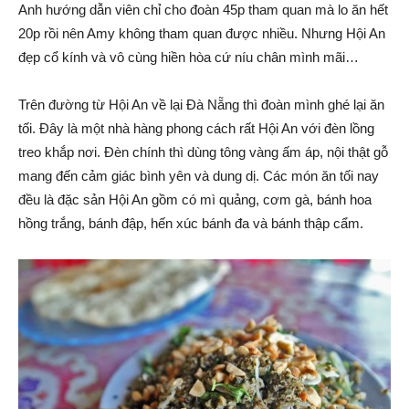
Anh hướng dẫn viên chỉ cho đoàn 45p tham quan mà lo ăn hết
20p rồi nên Amy không tham quan được nhiều. Nhưng Hội An
đẹp cổ kính và vô cùng hiền hòa cứ níu chân mình mãi…
Trên đường từ Hội An về lại Đà Nẵng thì đoàn mình ghé lại ăn
tối. Đây là một nhà hàng phong cách rất Hội An với đèn lồng
treo khắp nơi. Đèn chính thì dùng tông vàng ấm áp, nội thật gỗ
mang đến cảm giác bình yên và dung dị. Các món ăn tối nay
đều là đặc sản Hội An gồm có mì quảng, cơm gà, bánh hoa
hồng trắng, bánh đập, hến xúc bánh đa và bánh thập cẩm.