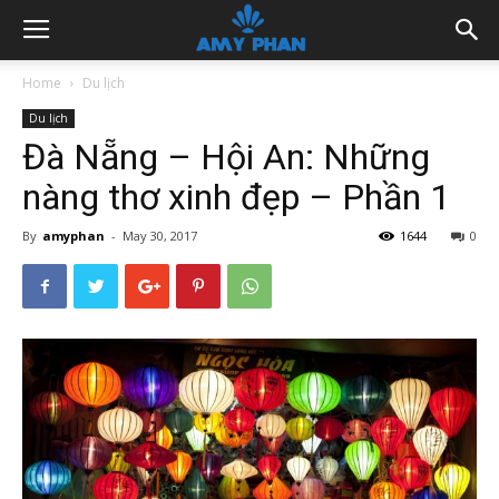
Home
Du lịch
Du lịch
Đà Nẵng – Hội An: Những
nàng thơ xinh đẹp – Phần 1
By
amyphan
-
May 30, 2017
1644
0