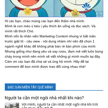
Hi các bạn, chào mừng các bạn đến thăm nhà mình.
Mình là con mèo ú béo ị yêu thích ăn uống và đọc sách. Và
mình rất thích Chó.
Mình vốn là nhân viên Marketing Content nhưng vì bất mãn
trước giật tít - câu view - nội dung nhảm nhí nên đã chọn 1
ngành nghề khác để không phải bán rẻ bàn phím của mình.
Nhưng giống như đang yêu và say rượu, đam mê viết luôn bùng
cháy trong mình nên mình sẽ viết những gì mình muốn tại đây.
Cảm ơn các bạn đã chia sẻ và ủng hộ mình. Hãy để lại
comment để bọn mình được trao đổi cùng nhau nhé!
ĐẶC SẢN MIỀN TÂY QUÊ MÌNH
Người ta cần một ngôi nhà nhất khi nào?
Với mình, người ta cần nhất một ngôi nhà khi trời
sắp mưa. Bây giờ đi...