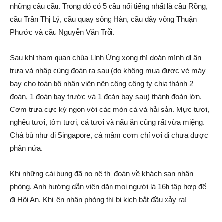
những câu cầu. Trong đó có 5 cầu nổi tiếng nhất là cầu Rồng,
cầu Trần Thị Lý, cầu quay sông Hàn, cầu dây võng Thuận
Phước và cầu Nguyễn Văn Trỗi.
Sau khi tham quan chùa Linh Ứng xong thì đoàn mình đi ăn
trưa và nhập cùng đoàn ra sau (do không mua được vé máy
bay cho toàn bộ nhân viên nên công công ty chia thành 2
đoàn, 1 đoàn bay trước và 1 đoàn bay sau) thành đoàn lớn.
Cơm trưa cực kỳ ngon với các món cá và hải sản. Mực tươi,
nghêu tươi, tôm tươi, cá tươi và nấu ăn cũng rất vừa miệng.
Chả bù như đi Singapore, cả mâm cơm chỉ vơi đi chưa được
phân nửa.
Khi những cái bụng đã no nê thì đoàn về khách sạn nhận
phòng. Anh hướng dẫn viên dặn mọi người là 16h tập hợp để
đi Hội An. Khi lên nhận phòng thì bi kịch bắt đầu xảy ra!