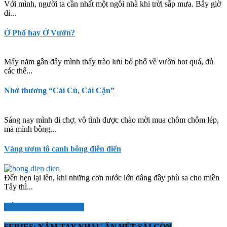
Với mình, người ta cần nhất một ngôi nhà khi trời sắp mưa. Bây giờ
đi...
Ở Phố hay Ở Vườn?
Mấy năm gần đây mình thấy trào lưu bỏ phố về vườn hot quá, đủ
các thể...
Nhớ thương “Cái Cù, Cái Cặn”
Sáng nay mình đi chợ, vô tình được chào mời mua chôm chôm lép,
mà mình bỗng...
Vàng ươm tô canh bông điên điển
Đến hẹn lại lên, khi những cơn nước lớn dâng đầy phù sa cho miền
Tây thì...
TÂM SỰ CÙNG AMY
SERIES: NẮM TAY NHAU ĂN HẾT SÀI GÒN