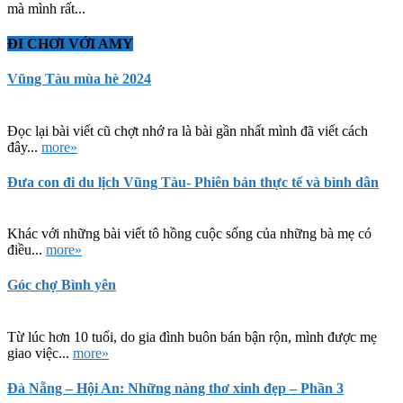
mà mình rất...
ĐI CHƠI VỚI AMY
Vũng Tàu mùa hè 2024
Đọc lại bài viết cũ chợt nhớ ra là bài gần nhất mình đã viết cách
đây...
more»
Đưa con đi du lịch Vũng Tàu- Phiên bản thực tế và bình dân
Khác với những bài viết tô hồng cuộc sống của những bà mẹ có
điều...
more»
Góc chợ Bình yên
Từ lúc hơn 10 tuổi, do gia đình buôn bán bận rộn, mình được mẹ
giao việc...
more»
Đà Nẵng – Hội An: Những nàng thơ xinh đẹp – Phần 3