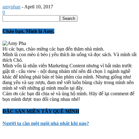
amyphan
-
April 10, 2017
0
Chào bạn, Mình là Amy.
Hi các bạn, chào mừng các bạn đến thăm nhà mình.
Mình là con mèo ú béo ị yêu thích ăn uống và đọc sách. Và mình rất
thích Chó.
Mình vốn là nhân viên Marketing Content nhưng vì bất mãn trước
giật tít - câu view - nội dung nhảm nhí nên đã chọn 1 ngành nghề
khác để không phải bán rẻ bàn phím của mình. Nhưng giống như
đang yêu và say rượu, đam mê viết luôn bùng cháy trong mình nên
mình sẽ viết những gì mình muốn tại đây.
Cảm ơn các bạn đã chia sẻ và ủng hộ mình. Hãy để lại comment để
bọn mình được trao đổi cùng nhau nhé!
ĐẶC SẢN MIỀN TÂY QUÊ MÌNH
Người ta cần một ngôi nhà nhất khi nào?