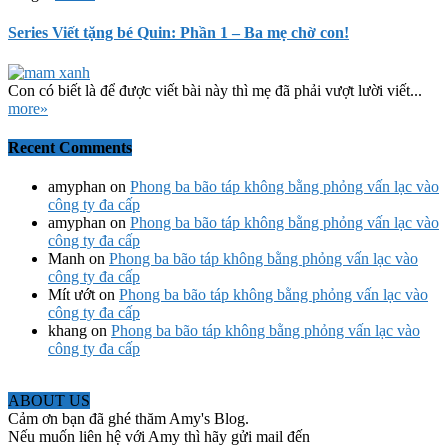
Series Viết tặng bé Quin: Phần 1 – Ba mẹ chờ con!
Con có biết là để được viết bài này thì mẹ đã phải vượt lười viết...
more»
Recent Comments
amyphan
on
Phong ba bão táp không bằng phỏng vấn lạc vào
công ty đa cấp
amyphan
on
Phong ba bão táp không bằng phỏng vấn lạc vào
công ty đa cấp
Manh
on
Phong ba bão táp không bằng phỏng vấn lạc vào
công ty đa cấp
Mít ướt
on
Phong ba bão táp không bằng phỏng vấn lạc vào
công ty đa cấp
khang
on
Phong ba bão táp không bằng phỏng vấn lạc vào
công ty đa cấp
ABOUT US
Cảm ơn bạn đã ghé thăm Amy's Blog.
Nếu muốn liên hệ với Amy thì hãy gửi mail đến