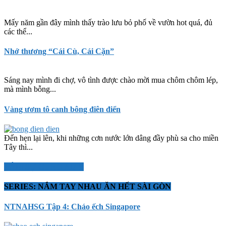
Mấy năm gần đây mình thấy trào lưu bỏ phố về vườn hot quá, đủ
các thể...
Nhớ thương “Cái Cù, Cái Cặn”
Sáng nay mình đi chợ, vô tình được chào mời mua chôm chôm lép,
mà mình bỗng...
Vàng ươm tô canh bông điên điển
Đến hẹn lại lên, khi những cơn nước lớn dâng đầy phù sa cho miền
Tây thì...
TÂM SỰ CÙNG AMY
SERIES: NẮM TAY NHAU ĂN HẾT SÀI GÒN
NTNAHSG Tập 4: Cháo ếch Singapore