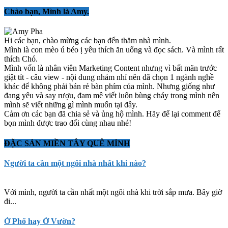
Chào bạn, Mình là Amy.
Hi các bạn, chào mừng các bạn đến thăm nhà mình.
Mình là con mèo ú béo ị yêu thích ăn uống và đọc sách. Và mình rất
thích Chó.
Mình vốn là nhân viên Marketing Content nhưng vì bất mãn trước
giật tít - câu view - nội dung nhảm nhí nên đã chọn 1 ngành nghề
khác để không phải bán rẻ bàn phím của mình. Nhưng giống như
đang yêu và say rượu, đam mê viết luôn bùng cháy trong mình nên
mình sẽ viết những gì mình muốn tại đây.
Cảm ơn các bạn đã chia sẻ và ủng hộ mình. Hãy để lại comment để
bọn mình được trao đổi cùng nhau nhé!
ĐẶC SẢN MIỀN TÂY QUÊ MÌNH
Người ta cần một ngôi nhà nhất khi nào?
Với mình, người ta cần nhất một ngôi nhà khi trời sắp mưa. Bây giờ
đi...
Ở Phố hay Ở Vườn?