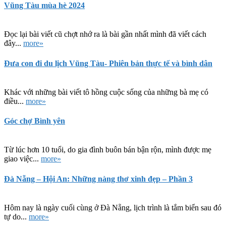
Vũng Tàu mùa hè 2024
Đọc lại bài viết cũ chợt nhớ ra là bài gần nhất mình đã viết cách
đây...
more»
Đưa con đi du lịch Vũng Tàu- Phiên bản thực tế và bình dân
Khác với những bài viết tô hồng cuộc sống của những bà mẹ có
điều...
more»
Góc chợ Bình yên
Từ lúc hơn 10 tuổi, do gia đình buôn bán bận rộn, mình được mẹ
giao việc...
more»
Đà Nẵng – Hội An: Những nàng thơ xinh đẹp – Phần 3
Hôm nay là ngày cuối cùng ở Đà Nẵng, lịch trình là tắm biển sau đó
tự do...
more»