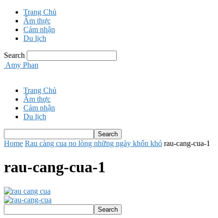
Trang Chủ
Ẩm thực
Cảm nhận
Du lịch
Search
Amy Phan
Trang Chủ
Ẩm thực
Cảm nhận
Du lịch
Home
Rau càng cua no lòng những ngày khốn khó
rau-cang-cua-1
rau-cang-cua-1