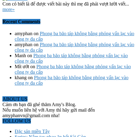
Con có biết là để được viết bài này thì mẹ đã phải vượt lười viết...
more»
Recent Comments
amyphan
on
Phong ba bão táp không bằng phỏng vấn lạc vào
công ty đa cấp
amyphan
on
Phong ba bão táp không bằng phỏng vấn lạc vào
công ty đa cấp
Manh
on
Phong ba bão táp không bằng phỏng vấn lạc vào
công ty đa cấp
Mít ướt
on
Phong ba bão táp không bằng phỏng vấn lạc vào
công ty đa cấp
khang
on
Phong ba bão táp không bằng phỏng vấn lạc vào
công ty đa cấp
ABOUT US
Cảm ơn bạn đã ghé thăm Amy's Blog.
Nếu muốn liên hệ với Amy thì hãy gửi mail đến
amyphanvn@gmail.com nha!
FOLLOW US
Đặc sản miền Tây
Series: Nắm tay nhau ăn hết Sài Gòn