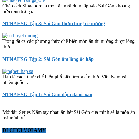
Cháo ếch Singapore là món ăn mới du nhập vào Sài Gòn khoảng
nửa năm trở lại...
NTNAHSG Tập 3: Sài Gòn thơm lừng ốc nướng
Trong tất cả các phương thức chế biến món ăn thì nướng được lòng
thực...
NTNAHSG Tập 2: Sài Gòn ấm lòng ốc hấp
Hấp là cách thức chế biến phổ biến trong ẩm thực Việt Nam và
nhiều quốc...
NTNAHSG Tập 1: Sài Gòn đậm đà ốc xào
Mở đầu Series Nắm tay nhau ăn hết Sài Gòn của mình sẽ là món ăn
mà mình rất...
ĐI CHƠI VỚI AMY