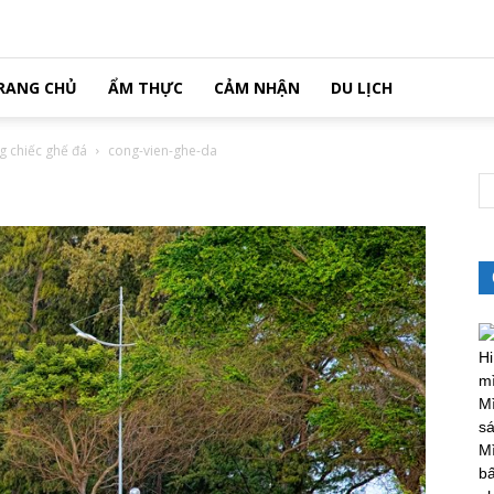
RANG CHỦ
ẨM THỰC
CẢM NHẬN
DU LỊCH
g chiếc ghế đá
cong-vien-ghe-da
Hi
m
Mì
sá
Mì
bấ