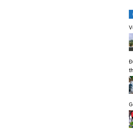
V
Đ
t
G