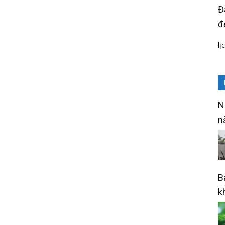
Đ
đ
lị
N
n
B
k