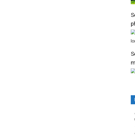
S
p
S
m