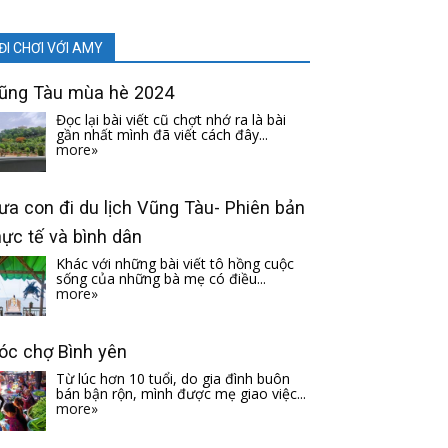
ĐI CHƠI VỚI AMY
ũng Tàu mùa hè 2024
Đọc lại bài viết cũ chợt nhớ ra là bài
gần nhất mình đã viết cách đây...
more»
ưa con đi du lịch Vũng Tàu- Phiên bản
hực tế và bình dân
Khác với những bài viết tô hồng cuộc
sống của những bà mẹ có điều...
more»
óc chợ Bình yên
Từ lúc hơn 10 tuổi, do gia đình buôn
bán bận rộn, mình được mẹ giao việc...
more»