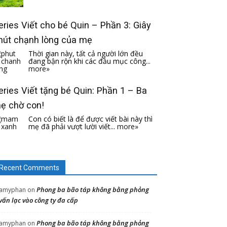
eries Viết cho bé Quin – Phần 3: Giây
hút chạnh lòng của mẹ
Thời gian này, tất cả người lớn đều
đang bận rộn khi các đầu mục công...
more»
eries Viết tặng bé Quin: Phần 1 – Ba
ẹ chờ con!
Con có biết là để được viết bài này thì
mẹ đã phải vượt lười viết...
more»
Recent Comments
Phong ba bão táp không bằng phỏng
amyphan
on
vấn lạc vào công ty đa cấp
Phong ba bão táp không bằng phỏng
amyphan
on