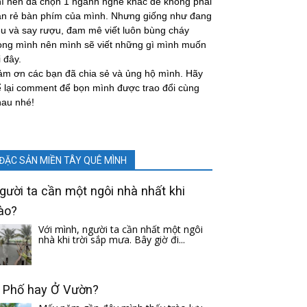
í nên đã chọn 1 ngành nghề khác để không phải
án rẻ bàn phím của mình. Nhưng giống như đang
u và say rượu, đam mê viết luôn bùng cháy
ong mình nên mình sẽ viết những gì mình muốn
i đây.
m ơn các bạn đã chia sẻ và ủng hộ mình. Hãy
 lại comment để bọn mình được trao đổi cùng
hau nhé!
ĐẶC SẢN MIỀN TÂY QUÊ MÌNH
gười ta cần một ngôi nhà nhất khi
ào?
Với mình, người ta cần nhất một ngôi
nhà khi trời sắp mưa. Bây giờ đi...
 Phố hay Ở Vườn?