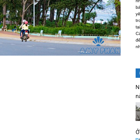
nh
b
yê
tr
tạ
Cả
để
n
N
n
Ở