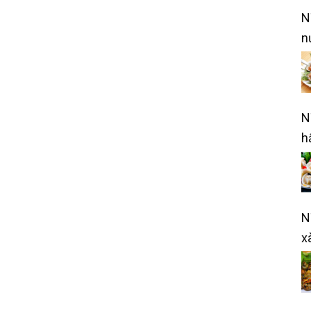
N
n
N
h
N
x