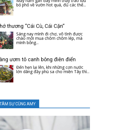
Mấy năm gần đây mình thấy trào lưu
bỏ phố về vườn hot quá, đủ các thể...
hớ thương “Cái Cù, Cái Cặn”
Sáng nay mình đi chợ, vô tình được
chào mời mua chôm chôm lép, mà
mình bỗng...
àng ươm tô canh bông điên điển
Đến hẹn lại lên, khi những cơn nước
lớn dâng đầy phù sa cho miền Tây thì...
TÂM SỰ CÙNG AMY