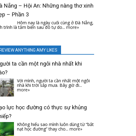
à Nẵng – Hội An: Những nàng thơ xinh
ẹp – Phần 3
Hôm nay là ngày cuối cùng ở Đà Nẵng,
ch trình là tắm biển sau đó tự do...
more»
REVIEW ANYTHING AMY LIKES
gười ta cần một ngôi nhà nhất khi
ào?
Với mình, người ta cần nhất một ngôi
nhà khi trời sắp mưa. Bây giờ đi...
more»
ạo lực học đường có thực sự khủng
hiếp?
Không hiểu sao mình luôn dùng từ “bắt
nạt học đường” thay cho...
more»