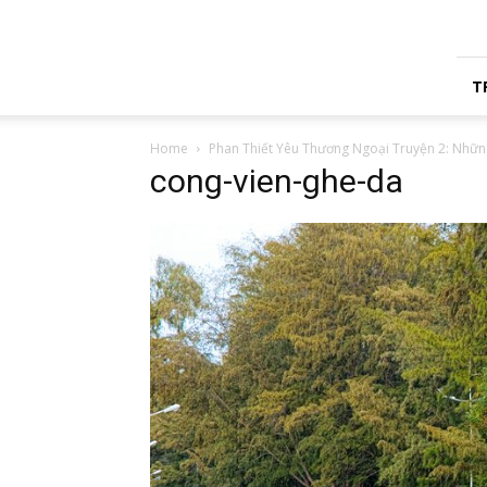
Amy
Phan
T
Home
Phan Thiết Yêu Thương Ngoại Truyện 2: Nhữn
cong-vien-ghe-da