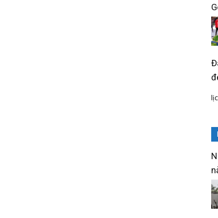
G
Đ
đ
lị
N
n