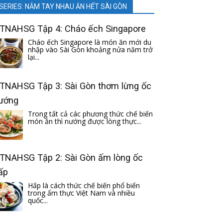
SERIES: NẮM TAY NHAU ĂN HẾT SÀI GÒN
TNAHSG Tập 4: Cháo ếch Singapore
Cháo ếch Singapore là món ăn mới du
nhập vào Sài Gòn khoảng nửa năm trở
lại...
TNAHSG Tập 3: Sài Gòn thơm lừng ốc
ướng
Trong tất cả các phương thức chế biến
món ăn thì nướng được lòng thực...
TNAHSG Tập 2: Sài Gòn ấm lòng ốc
ấp
Hấp là cách thức chế biến phổ biến
trong ẩm thực Việt Nam và nhiều
quốc...