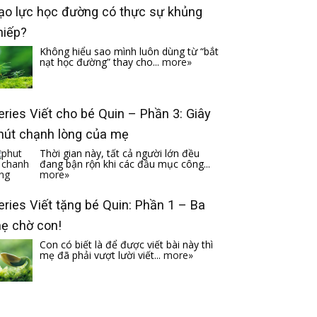
ạo lực học đường có thực sự khủng
hiếp?
Không hiểu sao mình luôn dùng từ “bắt
nạt học đường” thay cho...
more»
eries Viết cho bé Quin – Phần 3: Giây
hút chạnh lòng của mẹ
Thời gian này, tất cả người lớn đều
đang bận rộn khi các đầu mục công...
more»
eries Viết tặng bé Quin: Phần 1 – Ba
ẹ chờ con!
Con có biết là để được viết bài này thì
mẹ đã phải vượt lười viết...
more»