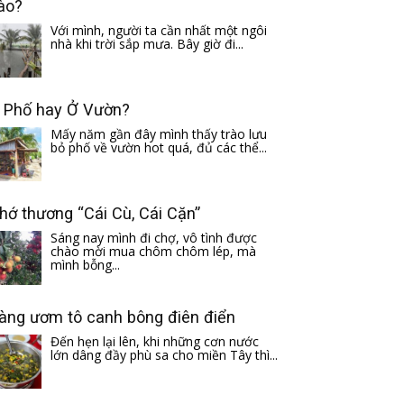
ào?
Với mình, người ta cần nhất một ngôi
nhà khi trời sắp mưa. Bây giờ đi...
 Phố hay Ở Vườn?
Mấy năm gần đây mình thấy trào lưu
bỏ phố về vườn hot quá, đủ các thể...
hớ thương “Cái Cù, Cái Cặn”
Sáng nay mình đi chợ, vô tình được
chào mời mua chôm chôm lép, mà
mình bỗng...
àng ươm tô canh bông điên điển
Đến hẹn lại lên, khi những cơn nước
lớn dâng đầy phù sa cho miền Tây thì...