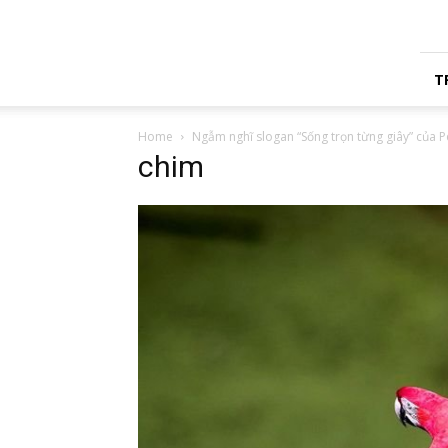
Amy
Phan
T
Home
Ngẫm nghĩ slogan “Sống trọn từng giây” của P
chim