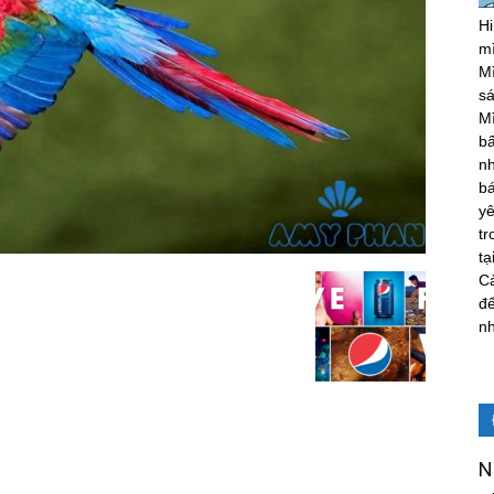
Hi
m
Mì
sá
Mì
bấ
nh
b
yê
tr
tạ
Cả
để
n
N