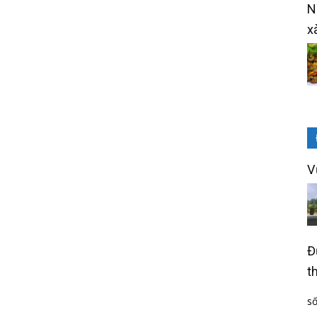
N
x
V
Đ
t
số