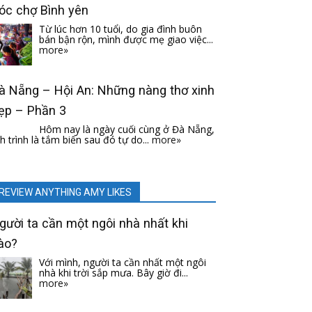
óc chợ Bình yên
Từ lúc hơn 10 tuổi, do gia đình buôn
bán bận rộn, mình được mẹ giao việc...
more»
à Nẵng – Hội An: Những nàng thơ xinh
ẹp – Phần 3
Hôm nay là ngày cuối cùng ở Đà Nẵng,
ch trình là tắm biển sau đó tự do...
more»
REVIEW ANYTHING AMY LIKES
gười ta cần một ngôi nhà nhất khi
ào?
Với mình, người ta cần nhất một ngôi
nhà khi trời sắp mưa. Bây giờ đi...
more»