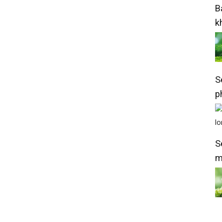
B
k
S
p
S
m