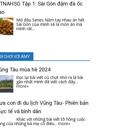
TNAHSG Tập 1: Sài Gòn đậm đà ốc
ào
Mở đầu Series Nắm tay nhau ăn hết
Sài Gòn của mình sẽ là món ăn mà
mình rất...
ĐI CHƠI VỚI AMY
ũng Tàu mùa hè 2024
Đọc lại bài viết cũ chợt nhớ ra là bài
gần nhất mình đã viết cách đây...
more»
ưa con đi du lịch Vũng Tàu- Phiên bản
hực tế và bình dân
Khác với những bài viết tô hồng cuộc
ng của những bà mẹ có điều...
more»