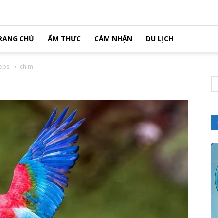
RANG CHỦ
ẨM THỰC
CẢM NHẬN
DU LỊCH
epsi
chim