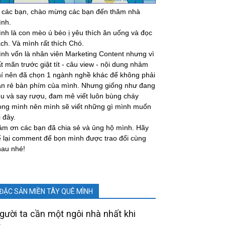
 các bạn, chào mừng các bạn đến thăm nhà
ình.
nh là con mèo ú béo ị yêu thích ăn uống và đọc
ch. Và mình rất thích Chó.
nh vốn là nhân viên Marketing Content nhưng vì
t mãn trước giật tít - câu view - nội dung nhảm
í nên đã chọn 1 ngành nghề khác để không phải
án rẻ bàn phím của mình. Nhưng giống như đang
u và say rượu, đam mê viết luôn bùng cháy
ong mình nên mình sẽ viết những gì mình muốn
i đây.
m ơn các bạn đã chia sẻ và ủng hộ mình. Hãy
 lại comment để bọn mình được trao đổi cùng
hau nhé!
ĐẶC SẢN MIỀN TÂY QUÊ MÌNH
gười ta cần một ngôi nhà nhất khi