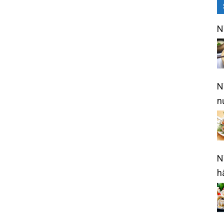
N
N
n
N
h