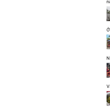
n
Ở
N
V