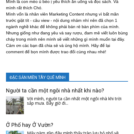
Mình là con mèo ú béo ị yêu thích ăn uống và đọc sách. Và
mình rất thích Chó.
Mình vốn là nhân viên Marketing Content nhưng vì bất mãn
trước giật tít - câu view - nội dung nhảm nhí nên đã chọn 1
ngành nghề khác để không phải bán rẻ bàn phím của mình.
Nhưng giống như đang yêu và say rượu, đam mê viết luôn bùng
cháy trong mình nên mình sẽ viết những gì mình muốn tại đây.
Cảm ơn các bạn đã chia sẻ và ủng hộ mình. Hãy để lại
comment để bọn mình được trao đổi cùng nhau nhé!
ĐẶC SẢN MIỀN TÂY QUÊ MÌNH
Người ta cần một ngôi nhà nhất khi nào?
Với mình, người ta cần nhất một ngôi nhà khi trời
sắp mưa. Bây giờ đi...
Ở Phố hay Ở Vườn?
Mấy năm gần đây mình thấy trào lưu bỏ phố về