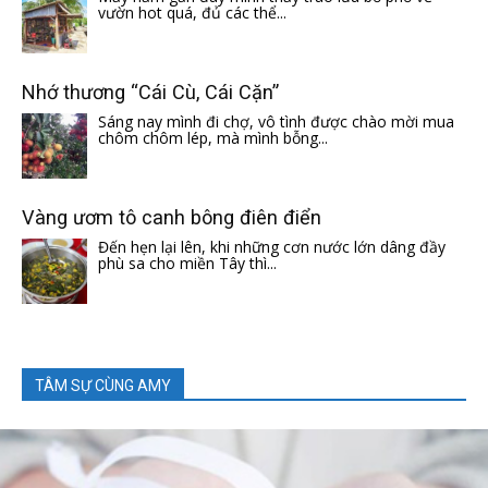
vườn hot quá, đủ các thể...
Nhớ thương “Cái Cù, Cái Cặn”
Sáng nay mình đi chợ, vô tình được chào mời mua
chôm chôm lép, mà mình bỗng...
Vàng ươm tô canh bông điên điển
Đến hẹn lại lên, khi những cơn nước lớn dâng đầy
phù sa cho miền Tây thì...
TÂM SỰ CÙNG AMY