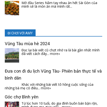
Mở đầu Series Nắm tay nhau ăn hết Sài Gòn của
mình sẽ là món ăn mà mình rất...
ĐI CHƠI VỚI AMY
Vũng Tàu mùa hè 2024
Đọc lại bài viết cũ chợt nhớ ra là bài gần nhất mình
đã viết cách đây...
more»
Đưa con đi du lịch Vũng Tàu- Phiên bản thực tế và
bình dân
Khác với những bài viết tô hồng cuộc sống của
những bà mẹ có điều...
more»
Góc chợ Bình yên
Từ lúc hơn 10 tuổi, do gia đình buôn bán bận rộn,
mình được mẹ giao việc...
more»