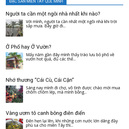
ĐẶC SẢN MIỀN TÂY QUÊ MÌNH
Người ta cần một ngôi nhà nhất khi nào?
Với mình, người ta cần nhất một ngôi nhà khi trời
sắp mưa. Bây giờ đi...
Ở Phố hay Ở Vườn?
Mấy năm gần đây mình thấy trào lưu bỏ phố về
vườn hot quá, đủ các thể...
Nhớ thương “Cái Cù, Cái Cặn”
Sáng nay mình đi chợ, vô tình được chào mời mua
chôm chôm lép, mà mình bỗng...
Vàng ươm tô canh bông điên điển
Đến hẹn lại lên, khi những cơn nước lớn dâng đầy
phù sa cho miền Tây thì...