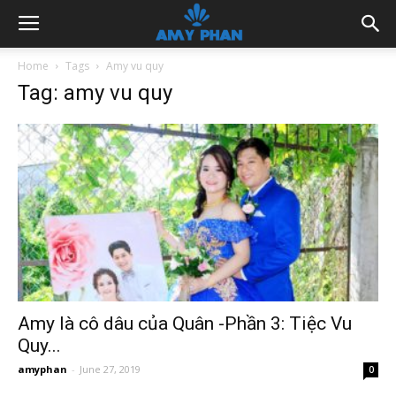
Home
Tags
Amy vu quy
Tag: amy vu quy
Amy là cô dâu của Quân -Phần 3: Tiệc Vu
Quy...
amyphan
-
June 27, 2019
0