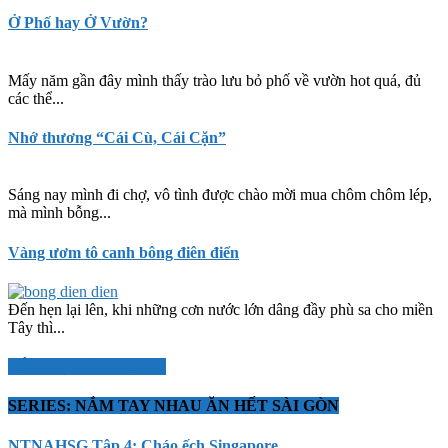
Ở Phố hay Ở Vườn?
Mấy năm gần đây mình thấy trào lưu bỏ phố về vườn hot quá, đủ
các thể...
Nhớ thương “Cái Cù, Cái Cặn”
Sáng nay mình đi chợ, vô tình được chào mời mua chôm chôm lép,
mà mình bỗng...
Vàng ươm tô canh bông điên điển
Đến hẹn lại lên, khi những cơn nước lớn dâng đầy phù sa cho miền
Tây thì...
TÂM SỰ CÙNG AMY
SERIES: NẮM TAY NHAU ĂN HẾT SÀI GÒN
NTNAHSG Tập 4: Cháo ếch Singapore