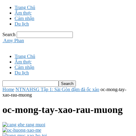
Trang Chủ
Ẩm thực
Cảm nhận
Du lịch
Search
Amy Phan
Trang Chủ
Ẩm thực
Cảm nhận
Du lịch
Home
NTNAHSG Tập 1: Sài Gòn đậm đà ốc xào
oc-mong-tay-
xao-rau-muong
oc-mong-tay-xao-rau-muong