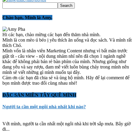
Chào bạn, Mình là Amy.
Hi các bạn, chào mừng các bạn đến thăm nhà mình.
Mình là con mèo ú béo ị yêu thích ăn uống và đọc sách. Và mình rất
thích Chó.
Mình vốn là nhân viên Marketing Content nhưng vì bất mãn trước
giật tít - câu view - nội dung nhảm nhí nên đã chọn 1 ngành nghề
khác để không phải bán rẻ bàn phím của mình. Nhưng giống như
đang yêu và say rượu, đam mê viết luôn bùng cháy trong mình nên
mình sẽ viết những gì mình muốn tại đây.
Cảm ơn các bạn đã chia sẻ và ủng hộ mình. Hãy để lại comment để
bọn mình được trao đổi cùng nhau nhé!
ĐẶC SẢN MIỀN TÂY QUÊ MÌNH
Người ta cần một ngôi nhà nhất khi nào?
Với mình, người ta cần nhất một ngôi nhà khi trời sắp mưa. Bây giờ
đi...