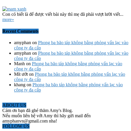
Con có biết là để được viết bài này thì mẹ đã phải vượt lười viết...
more»
Recent Comments
amyphan
on
Phong ba bão táp không bằng phỏng vấn lạc vào
công ty đa cấp
amyphan
on
Phong ba bão táp không bằng phỏng vấn lạc vào
công ty đa cấp
Manh
on
Phong ba bão táp không bằng phỏng vấn lạc vào
công ty đa cấp
Mít ướt
on
Phong ba bão táp không bằng phỏng vấn lạc vào
công ty đa cấp
khang
on
Phong ba bão táp không bằng phỏng vấn lạc vào
công ty đa cấp
ABOUT US
Cảm ơn bạn đã ghé thăm Amy's Blog.
Nếu muốn liên hệ với Amy thì hãy gửi mail đến
amyphanvn@gmail.com nha!
FOLLOW US