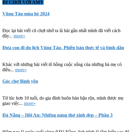
ĐI CHƠI VỚI AMY
Vũng Tàu mùa hè 2024
Đọc lại bài viết cũ chợt nhớ ra là bài gần nhất mình đã viết cách
đây...
more»
Đưa con đi du lịch Vũng Tàu- Phiên bản thực tế và bình dân
Khác với những bài viết tô hồng cuộc sống của những bà mẹ có
điều...
more»
Góc chợ Bình yên
Từ lúc hơn 10 tuổi, do gia đình buôn bán bận rộn, mình được mẹ
giao việc...
more»
Đà Nẵng – Hội An: Những nàng thơ xinh đẹp – Phần 3
Hôm nay là ngày cuối cùng ở Đà Nẵng, lịch trình là tắm biển sau đó